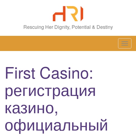
Rescuing Her Dignity, Potential & Destiny
T
o
g
First Casino:
g
l
регистрация
e
n
a
казино,
v
i
официальный
g
a
t