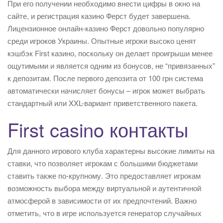
При его получении необходимо внести цифры в окно на
сайте, и регистрация казино Ферст будет завершена.
Лицензионное онлайн-казино Ферст довольно популярно
среди игроков Украины. Опытные игроки высоко ценят
кэшбэк First казино, поскольку он делает проигрыши менее
ощутимыми и является одним из бонусов, не “привязанных”
к депозитам. После первого депозита от 100 грн система
автоматически начисляет бонусы – игрок может выбрать
стандартный или XXL-вариант приветственного пакета.
First casino контакты
Для данного игрового клуба характерны высокие лимиты на
ставки, что позволяет игрокам с большими бюджетами
ставить также по-крупному. Это предоставляет игрокам
возможность выбора между виртуальной и аутентичной
атмосферой в зависимости от их предпочтений. Важно
отметить, что в игре используется генератор случайных