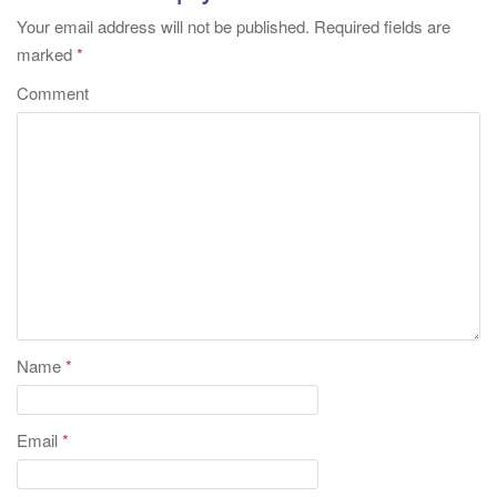
Your email address will not be published.
Required fields are
marked
*
Comment
Name
*
Email
*