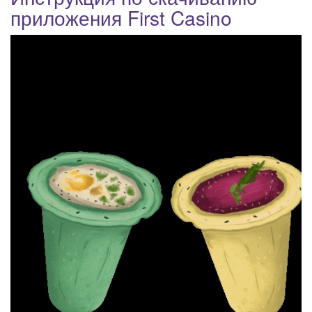
приложения First Casino