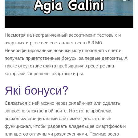
Несмотря на неограниченный ассортимент тестовых и
азартных игр, ее вес составляет всего 6.3 Мб.
Неверифицированные новички могут пополнять счет и
получать приветственные бонусы за первые депозиты. А
также отсутствие факта пребывания в реестре лиц,
которыми запрещены азартные игры.
Які бонуси?
Связаться с ней можно через онлайн-чат или сделать
запрос по электронной почте. Но это не проблема,
поскольку официальный сайт имеет достаточный
функционал, чтобы радовать владельцев смартфонов и
планшетов отличными развлечениями. Помимо всего