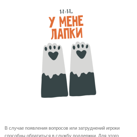
В случае появления вопросов или затруднений игроки
способны обратиться в службу поддержки. Для этого