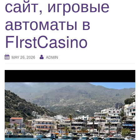
сайт, игровые
i
автоматы в
o
n
FIrstCasino
MAY 26, 2026
ADMIN