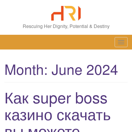
Rescuing Her Dignity, Potential & Destiny
T
o
g
Month: June 2024
g
l
e
n
Как super boss
a
v
казино скачать
i
g
вы можете
a
t