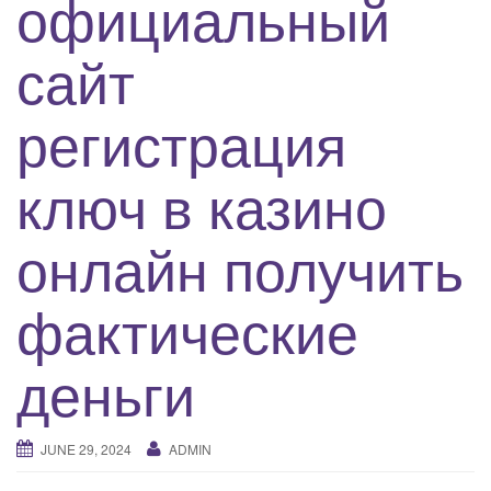
официальный
сайт
регистрация
ключ в казино
онлайн получить
фактические
деньги
JUNE 29, 2024
ADMIN