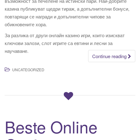
възможност за печелене на истински пари. Най-добрите
казина публикуват щедри тираж, а допълнителни бонуси,
повтарящи се награди и допълнителни чипове за
обикновените хора.
За разлика от други онлайн казино игри, които изискват
ключови залози, слот игрите са евтини и лесни за
научаване.
Continue reading
UNCATEGORIZED
Beste Online