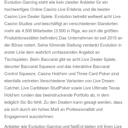
Evolution Gaming steht wie kein zweiter Anbieter für ein
hochwertiges Online Casino Live Erlebnis und die besten
Casino Live Dealer Spiele. Evolution betreibt weltweit acht Live
Casino Studios und beschäftigt an verschiedenen Standorten
mehr als 4.500 Mitarbeiter (3.500 in Riga, wo sich die größten
Produktionsstätten befinden).Das Unternehmen ist seit 2015 an
der Börse notiert. Seine führende Stellung verdankt Evolution in
erster Linie dem wahrlich umfassenden Angebot an
Tischspielen. Beim Baccarat gibt es acht Live Dealer Spiele,
darunter Baccarat Squeeze und das interaktive Baccarat
Control Squeeze. Casino Hold’em und Three Card Poker sind
ebenfalls vertreten.Verschiedene Varianten von Live Dream
Catcher, Live Caribbean StudPoker sowie Live Ultimate Texas
Hold’em runden das beeindruckende Portfolio ab, in dem
lediglich Sic Bo fehlt. Zu den Dealern kann gesagt werden, dass
sie sich durch ein hohes Maß an Professionalität und
Engagement auszeichnen.
Anbieter wie Evolution Gaming und NetEnt bieten mit ihren Live