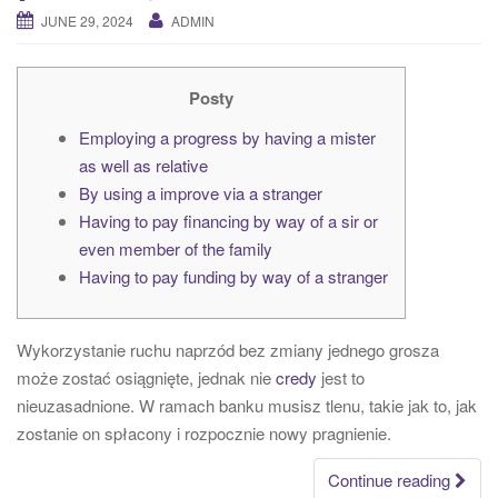
JUNE 29, 2024
ADMIN
Posty
Employing a progress by having a mister
as well as relative
By using a improve via a stranger
Having to pay financing by way of a sir or
even member of the family
Having to pay funding by way of a stranger
Wykorzystanie ruchu naprzód bez zmiany jednego grosza
może zostać osiągnięte, jednak nie
credy
jest to
nieuzasadnione. W ramach banku musisz tlenu, takie jak to, jak
zostanie on spłacony i rozpocznie nowy pragnienie.
Continue reading