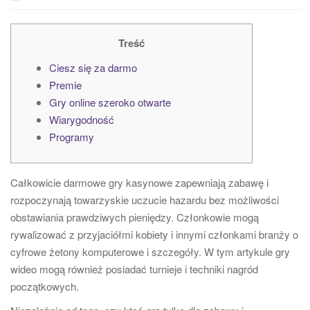
Treść
Ciesz się za darmo
Premie
Gry online szeroko otwarte
Wiarygodność
Programy
Całkowicie darmowe gry kasynowe zapewniają zabawę i
rozpoczynają towarzyskie uczucie hazardu bez możliwości
obstawiania prawdziwych pieniędzy. Członkowie mogą
rywalizować z przyjaciółmi kobiety i innymi członkami branży o
cyfrowe żetony komputerowe i szczegóły. W tym artykule gry
wideo mogą również posiadać turnieje i techniki nagród
początkowych.