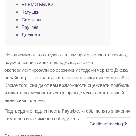
ВРЕМЯ БЫЛО
Катушки
Символы
Paylines
Джекпоты
Независимо от того, нужно ли вам протестировать казино,
науку о новой технике блэкджека, а также
экспериментировали со свежими методами черного Джека,
онлайн-игры-это фантастическое поставки нишевого сайта.
Кроме того, они дают вам возможность оценивать прибыль
и начать возможности чести, прежде чем сделать новый
авансовый платеж.
Подтвердите подлинность Paytable, чтобы понять значения
символов и как именно победитель.
Continue reading