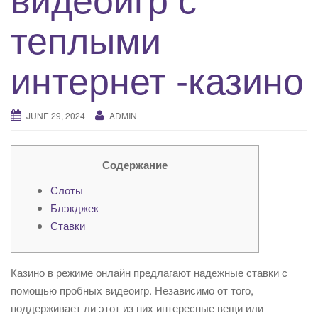
теплыми
интернет -казино
JUNE 29, 2024
ADMIN
Содержание
Слоты
Блэкджек
Ставки
Казино в режиме онлайн предлагают надежные ставки с
помощью пробных видеоигр. Независимо от того,
поддерживает ли этот из них интересные вещи или