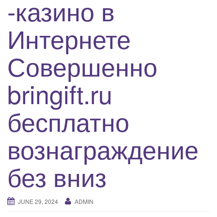
-казино в
Интернете
Совершенно
bringift.ru
бесплатно
вознаграждение
без вниз
JUNE 29, 2024
ADMIN