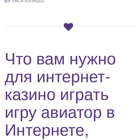
UNCATEGORIZED
Что вам нужно
для интернет-
казино играть
игру авиатор в
Интернете,