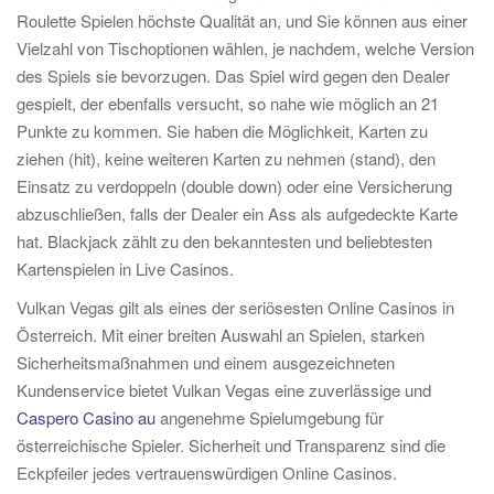
Roulette Spielen höchste Qualität an, und Sie können aus einer
Vielzahl von Tischoptionen wählen, je nachdem, welche Version
des Spiels sie bevorzugen. Das Spiel wird gegen den Dealer
gespielt, der ebenfalls versucht, so nahe wie möglich an 21
Punkte zu kommen. Sie haben die Möglichkeit, Karten zu
ziehen (hit), keine weiteren Karten zu nehmen (stand), den
Einsatz zu verdoppeln (double down) oder eine Versicherung
abzuschließen, falls der Dealer ein Ass als aufgedeckte Karte
hat. Blackjack zählt zu den bekanntesten und beliebtesten
Kartenspielen in Live Casinos.
Vulkan Vegas gilt als eines der seriösesten Online Casinos in
Österreich. Mit einer breiten Auswahl an Spielen, starken
Sicherheitsmaßnahmen und einem ausgezeichneten
Kundenservice bietet Vulkan Vegas eine zuverlässige und
Caspero Casino au
angenehme Spielumgebung für
österreichische Spieler. Sicherheit und Transparenz sind die
Eckpfeiler jedes vertrauenswürdigen Online Casinos.