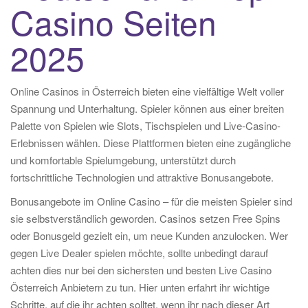
Casino Seiten
2025
Online Casinos in Österreich bieten eine vielfältige Welt voller
Spannung und Unterhaltung. Spieler können aus einer breiten
Palette von Spielen wie Slots, Tischspielen und Live-Casino-
Erlebnissen wählen. Diese Plattformen bieten eine zugängliche
und komfortable Spielumgebung, unterstützt durch
fortschrittliche Technologien und attraktive Bonusangebote.
Bonusangebote im Online Casino – für die meisten Spieler sind
sie selbstverständlich geworden. Casinos setzen Free Spins
oder Bonusgeld gezielt ein, um neue Kunden anzulocken. Wer
gegen Live Dealer spielen möchte, sollte unbedingt darauf
achten dies nur bei den sichersten und besten Live Casino
Österreich Anbietern zu tun. Hier unten erfahrt ihr wichtige
Schritte, auf die ihr achten solltet, wenn ihr nach dieser Art