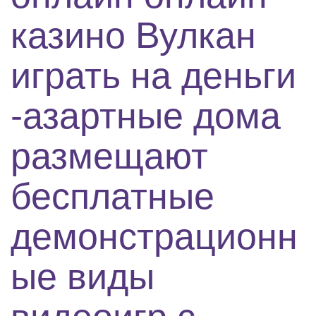
казино Вулкан
играть на деньги
-азартные дома
размещают
бесплатные
демонстрационн
ые виды
видеоигр с