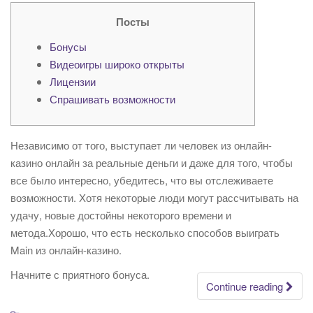
Посты
Бонусы
Видеоигры широко открыты
Лицензии
Спрашивать возможности
Независимо от того, выступает ли человек из онлайн-
казино онлайн за реальные деньги и даже для того, чтобы
все было интересно, убедитесь, что вы отслеживаете
возможности. Хотя некоторые люди могут рассчитывать на
удачу, новые достойны некоторого времени и
метода.Хорошо, что есть несколько способов выиграть
Main из онлайн-казино.
Начните с приятного бонуса.
Continue reading