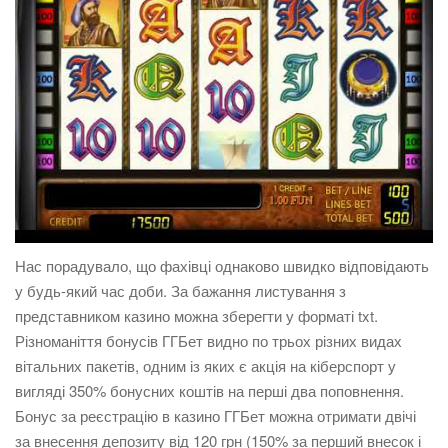
Нас порадувало, що фахівці однаково швидко відповідають
у будь-який час доби. За бажання листування з
представником казино можна зберегти у форматі txt.
Різноманіття бонусів ГГБет видно по трьох різних видах
вітальних пакетів, одним із яких є акція на кіберспорт у
вигляді 350% бонусних коштів на перші два поповнення.
Бонус за реєстрацію в казино ГГБет можна отримати двічі
за внесення депозиту від 120 грн (150% за перший внесок і