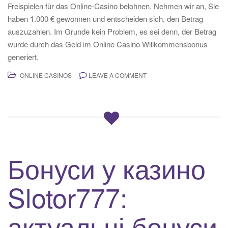
Freispielen für das Online-Casino belohnen. Nehmen wir an, Sie
haben 1.000 € gewonnen und entscheiden sich, den Betrag
auszuzahlen. Im Grunde kein Problem, es sei denn, der Betrag
wurde durch das Geld im Online Casino Willkommensbonus
generiert.
ONLINE CASINOS
LEAVE A COMMENT
Бонуси у казино
Slotor777:
актуальні бонуси