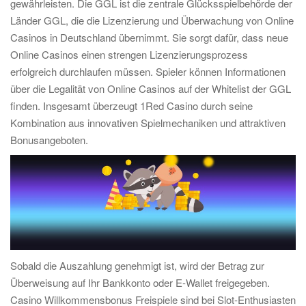
gewährleisten. Die GGL ist die zentrale Glücksspielbehörde der
Länder GGL, die die Lizenzierung und Überwachung von Online
Casinos in Deutschland übernimmt. Sie sorgt dafür, dass neue
Online Casinos einen strengen Lizenzierungsprozess
erfolgreich durchlaufen müssen. Spieler können Informationen
über die Legalität von Online Casinos auf der Whitelist der GGL
finden. Insgesamt überzeugt 1Red Casino durch seine
Kombination aus innovativen Spielmechaniken und attraktiven
Bonusangeboten.
Sobald die Auszahlung genehmigt ist, wird der Betrag zur
Überweisung auf Ihr Bankkonto oder E-Wallet freigegeben.
Casino Willkommensbonus Freispiele sind bei Slot-Enthusiasten