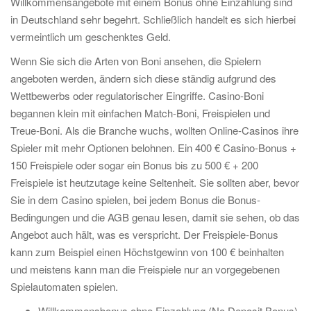
Willkommensangebote mit einem Bonus ohne Einzahlung sind
in Deutschland sehr begehrt. Schließlich handelt es sich hierbei
vermeintlich um geschenktes Geld.
Wenn Sie sich die Arten von Boni ansehen, die Spielern
angeboten werden, ändern sich diese ständig aufgrund des
Wettbewerbs oder regulatorischer Eingriffe. Casino-Boni
begannen klein mit einfachen Match-Boni, Freispielen und
Treue-Boni. Als die Branche wuchs, wollten Online-Casinos ihre
Spieler mit mehr Optionen belohnen. Ein 400 € Casino-Bonus +
150 Freispiele oder sogar ein Bonus bis zu 500 € + 200
Freispiele ist heutzutage keine Seltenheit. Sie sollten aber, bevor
Sie in dem Casino spielen, bei jedem Bonus die Bonus-
Bedingungen und die AGB genau lesen, damit sie sehen, ob das
Angebot auch hält, was es verspricht. Der Freispiele-Bonus
kann zum Beispiel einen Höchstgewinn von 100 € beinhalten
und meistens kann man die Freispiele nur an vorgegebenen
Spielautomaten spielen.
Willkommensbonus ohne Einzahlung (No Deposit Bonus)