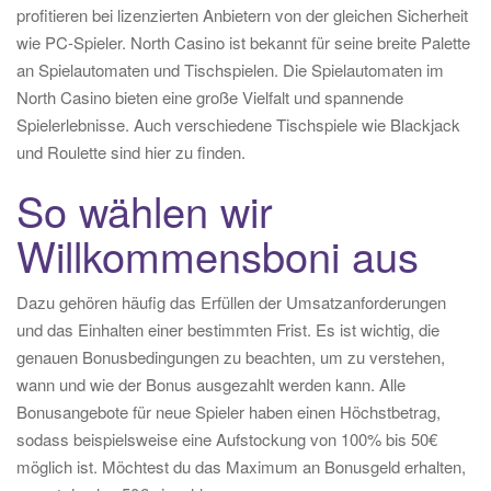
profitieren bei lizenzierten Anbietern von der gleichen Sicherheit
wie PC-Spieler. North Casino ist bekannt für seine breite Palette
an Spielautomaten und Tischspielen. Die Spielautomaten im
North Casino bieten eine große Vielfalt und spannende
Spielerlebnisse. Auch verschiedene Tischspiele wie Blackjack
und Roulette sind hier zu finden.
So wählen wir
Willkommensboni aus
Dazu gehören häufig das Erfüllen der Umsatzanforderungen
und das Einhalten einer bestimmten Frist. Es ist wichtig, die
genauen Bonusbedingungen zu beachten, um zu verstehen,
wann und wie der Bonus ausgezahlt werden kann. Alle
Bonusangebote für neue Spieler haben einen Höchstbetrag,
sodass beispielsweise eine Aufstockung von 100% bis 50€
möglich ist. Möchtest du das Maximum an Bonusgeld erhalten,