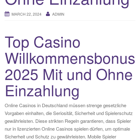
MARCH 22, 2024
ADMIN
Top Casino
Willkommensbonus
2025 Mit und Ohne
Einzahlung
Online Casinos in Deutschland müssen strenge gesetzliche
Vorgaben einhalten, die Seriosität, Sicherheit und Spielerschutz
gewährleisten. Diese strikten Regeln garantieren, dass Spieler
nur in lizenzierten Online Casinos spielen dürfen, um optimale
Sicherheit und Schutz zu gewährleisten. Mobile Spieler