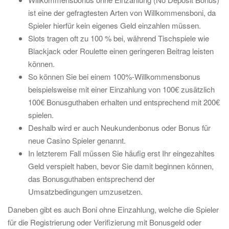
ist eine der gefragtesten Arten von Willkommensboni, da
Spieler hierfür kein eigenes Geld einzahlen müssen.
Slots tragen oft zu 100 % bei, während Tischspiele wie
Blackjack oder Roulette einen geringeren Beitrag leisten
können.
So können Sie bei einem 100%-Willkommensbonus
beispielsweise mit einer Einzahlung von 100€ zusätzlich
100€ Bonusguthaben erhalten und entsprechend mit 200€
spielen.
Deshalb wird er auch Neukundenbonus oder Bonus für
neue Casino Spieler genannt.
In letzterem Fall müssen Sie häufig erst Ihr eingezahltes
Geld verspielt haben, bevor Sie damit beginnen können,
das Bonusguthaben entsprechend der
Umsatzbedingungen umzusetzen.
Daneben gibt es auch Boni ohne Einzahlung, welche die Spieler
für die Registrierung oder Verifizierung mit Bonusgeld oder