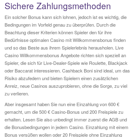
Sichere Zahlungsmethoden
Ein solcher Bonus kann sich lohnen, jedoch ist es wichtig, die
Bedingungen im Vorfeld genau zu überprüfen. Durch die
Beachtung dieser Kriterien können Spieler den für ihre
Bedürfnisse optimalen Casino mit Willkommensbonus finden
und so das Beste aus ihrem Spielerlebnis herausholen. Live
Casino Willkommensbonus Angebote richten sich speziell an
Spieler, die sich für Live-Dealer-Spiele wie Roulette, Blackjack
oder Baccarat interessieren. Cashback Boni sind ideal, um das
Risiko abzufedern und bieten Spielern einen zusätzlichen
Anreiz, neue Casinos auszuprobieren, ohne die Sorge, zu viel
zu verlieren.
Aber insgesamt haben Sie nun eine Einzahlung von 600 €
gemacht, um die 500 € Casino-Bonus und 200 Freispiele zu
erhalten. Lesen Sie also unbedingt immer zuerst die AGB und
die Bonusbedingungen in jedem Casino. Einzahlung mit einem
Bonus versüßen wollen oder 20 Freispiele ohne Einzahlung