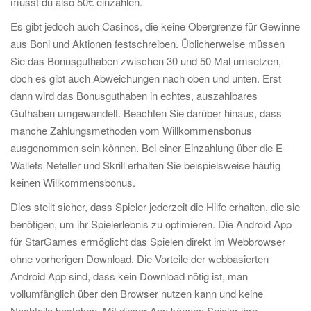
musst du also 50€ einzahlen.
Es gibt jedoch auch Casinos, die keine Obergrenze für Gewinne
aus Boni und Aktionen festschreiben. Üblicherweise müssen
Sie das Bonusguthaben zwischen 30 und 50 Mal umsetzen,
doch es gibt auch Abweichungen nach oben und unten. Erst
dann wird das Bonusguthaben in echtes, auszahlbares
Guthaben umgewandelt. Beachten Sie darüber hinaus, dass
manche Zahlungsmethoden vom Willkommensbonus
ausgenommen sein können. Bei einer Einzahlung über die E-
Wallets Neteller und Skrill erhalten Sie beispielsweise häufig
keinen Willkommensbonus.
Dies stellt sicher, dass Spieler jederzeit die Hilfe erhalten, die sie
benötigen, um ihr Spielerlebnis zu optimieren. Die Android App
für StarGames ermöglicht das Spielen direkt im Webbrowser
ohne vorherigen Download. Die Vorteile der webbasierten
Android App sind, dass kein Download nötig ist, man
vollumfänglich über den Browser nutzen kann und keine
Nachteile bestehen. Mit dieser App können Spieler ihre