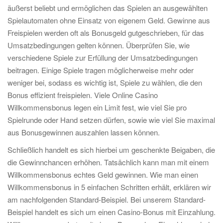
äußerst beliebt und ermöglichen das Spielen an ausgewählten
Spielautomaten ohne Einsatz von eigenem Geld. Gewinne aus
Freispielen werden oft als Bonusgeld gutgeschrieben, für das
Umsatzbedingungen gelten können. Überprüfen Sie, wie
verschiedene Spiele zur Erfüllung der Umsatzbedingungen
beitragen. Einige Spiele tragen möglicherweise mehr oder
weniger bei, sodass es wichtig ist, Spiele zu wählen, die den
Bonus effizient freispielen. Viele Online Casino
Willkommensbonus legen ein Limit fest, wie viel Sie pro
Spielrunde oder Hand setzen dürfen, sowie wie viel Sie maximal
aus Bonusgewinnen auszahlen lassen können.
Schließlich handelt es sich hierbei um geschenkte Beigaben, die
die Gewinnchancen erhöhen. Tatsächlich kann man mit einem
Willkommensbonus echtes Geld gewinnen. Wie man einen
Willkommensbonus in 5 einfachen Schritten erhält, erklären wir
am nachfolgenden Standard-Beispiel. Bei unserem Standard-
Beispiel handelt es sich um einen Casino-Bonus mit Einzahlung.