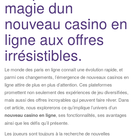
magie dun
nouveau casino en
ligne aux offres
irrésistibles.
Le monde des paris en ligne connaît une évolution rapide, et
parmi ces changements, l’émergence de nouveaux casinos en
ligne attire de plus en plus d’attention. Ces plateformes
promettent non seulement des expériences de jeu diversifiées,
mais aussi des offres incroyables qui peuvent faire rêver. Dans
cet article, nous explorerons ce qu’implique l’univers d’un
nouveau casino en ligne
, ses fonctionnalités, ses avantages
ainsi que les défis qu’il présente.
Les joueurs sont toujours à la recherche de nouvelles