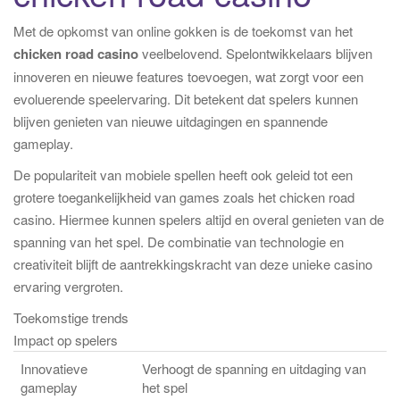
Met de opkomst van online gokken is de toekomst van het
chicken road casino
veelbelovend. Spelontwikkelaars blijven
innoveren en nieuwe features toevoegen, wat zorgt voor een
evoluerende speelervaring. Dit betekent dat spelers kunnen
blijven genieten van nieuwe uitdagingen en spannende
gameplay.
De populariteit van mobiele spellen heeft ook geleid tot een
grotere toegankelijkheid van games zoals het chicken road
casino. Hiermee kunnen spelers altijd en overal genieten van de
spanning van het spel. De combinatie van technologie en
creativiteit blijft de aantrekkingskracht van deze unieke casino
ervaring vergroten.
Toekomstige trends
Impact op spelers
Innovatieve
Verhoogt de spanning en uitdaging van
gameplay
het spel