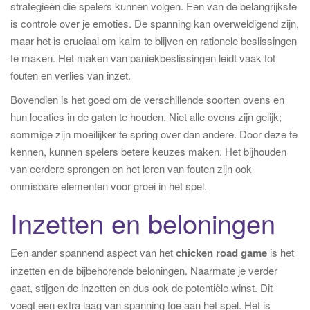
strategieën die spelers kunnen volgen. Een van de belangrijkste
is controle over je emoties. De spanning kan overweldigend zijn,
maar het is cruciaal om kalm te blijven en rationele beslissingen
te maken. Het maken van paniekbeslissingen leidt vaak tot
fouten en verlies van inzet.
Bovendien is het goed om de verschillende soorten ovens en
hun locaties in de gaten te houden. Niet alle ovens zijn gelijk;
sommige zijn moeilijker te spring over dan andere. Door deze te
kennen, kunnen spelers betere keuzes maken. Het bijhouden
van eerdere sprongen en het leren van fouten zijn ook
onmisbare elementen voor groei in het spel.
Inzetten en beloningen
Een ander spannend aspect van het
chicken road game
is het
inzetten en de bijbehorende beloningen. Naarmate je verder
gaat, stijgen de inzetten en dus ook de potentiële winst. Dit
voegt een extra laag van spanning toe aan het spel. Het is