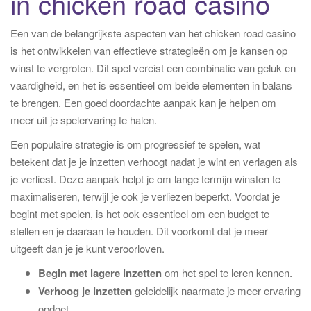
in chicken road casino
Een van de belangrijkste aspecten van het chicken road casino
is het ontwikkelen van effectieve strategieën om je kansen op
winst te vergroten. Dit spel vereist een combinatie van geluk en
vaardigheid, en het is essentieel om beide elementen in balans
te brengen. Een goed doordachte aanpak kan je helpen om
meer uit je spelervaring te halen.
Een populaire strategie is om progressief te spelen, wat
betekent dat je je inzetten verhoogt nadat je wint en verlagen als
je verliest. Deze aanpak helpt je om lange termijn winsten te
maximaliseren, terwijl je ook je verliezen beperkt. Voordat je
begint met spelen, is het ook essentieel om een budget te
stellen en je daaraan te houden. Dit voorkomt dat je meer
uitgeeft dan je je kunt veroorloven.
Begin met lagere inzetten
om het spel te leren kennen.
Verhoog je inzetten
geleidelijk naarmate je meer ervaring
opdoet.