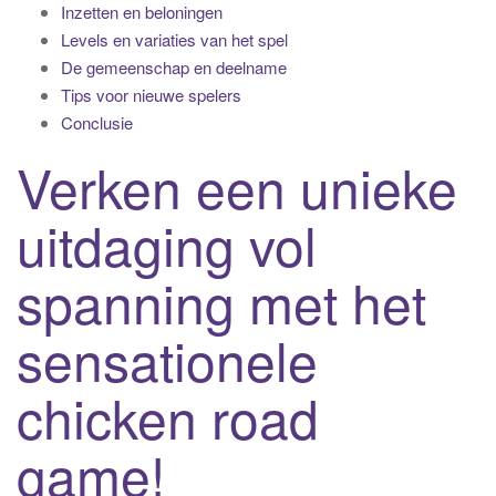
Inzetten en beloningen
Levels en variaties van het spel
De gemeenschap en deelname
Tips voor nieuwe spelers
Conclusie
Verken een unieke
uitdaging vol
spanning met het
sensationele
chicken road
game!