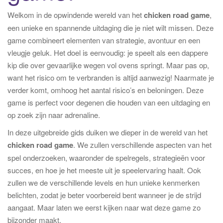
Welkom in de opwindende wereld van het
chicken road game
,
een unieke en spannende uitdaging die je niet wilt missen. Deze
game combineert elementen van strategie, avontuur en een
vleugje geluk. Het doel is eenvoudig: je speelt als een dappere
kip die over gevaarlijke wegen vol ovens springt. Maar pas op,
want het risico om te verbranden is altijd aanwezig! Naarmate je
verder komt, omhoog het aantal risico’s en beloningen. Deze
game is perfect voor degenen die houden van een uitdaging en
op zoek zijn naar adrenaline.
In deze uitgebreide gids duiken we dieper in de wereld van het
chicken road game
. We zullen verschillende aspecten van het
spel onderzoeken, waaronder de spelregels, strategieën voor
succes, en hoe je het meeste uit je speelervaring haalt. Ook
zullen we de verschillende levels en hun unieke kenmerken
belichten, zodat je beter voorbereid bent wanneer je de strijd
aangaat. Maar laten we eerst kijken naar wat deze game zo
bijzonder maakt.