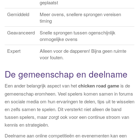
geplaatst
Gemiddeld
Meer ovens, snellere sprongen vereisen
timing
Geavanceerd
Snelle sprongen tussen ogenschijnlijk
onmogelijke ovens
Expert
Alleen voor de dapperen! Bijna geen ruimte
voor fouten.
De gemeenschap en deelname
Een ander belangrijk aspect van het
chicken road game
is de
gemeenschap eromheen. Veel spelers komen samen in forums
en sociale media om hun ervaringen te delen, tips uit te wisselen
en zelfs samen te spelen. Dit versterkt niet alleen de band
tussen spelers, maar zorgt ook voor een continue stroom van
kennis en strategieën.
Deelname aan online competitieën en evenementen kan een