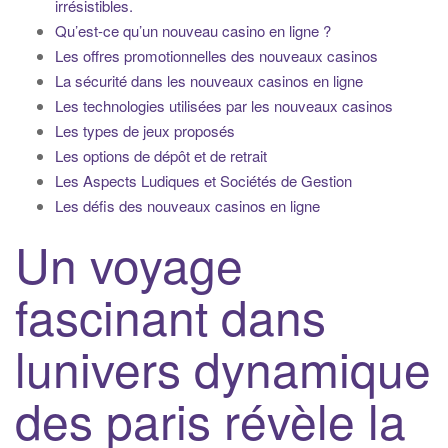
irrésistibles.
Qu’est-ce qu’un nouveau casino en ligne ?
Les offres promotionnelles des nouveaux casinos
La sécurité dans les nouveaux casinos en ligne
Les technologies utilisées par les nouveaux casinos
Les types de jeux proposés
Les options de dépôt et de retrait
Les Aspects Ludiques et Sociétés de Gestion
Les défis des nouveaux casinos en ligne
Un voyage
fascinant dans
lunivers dynamique
des paris révèle la