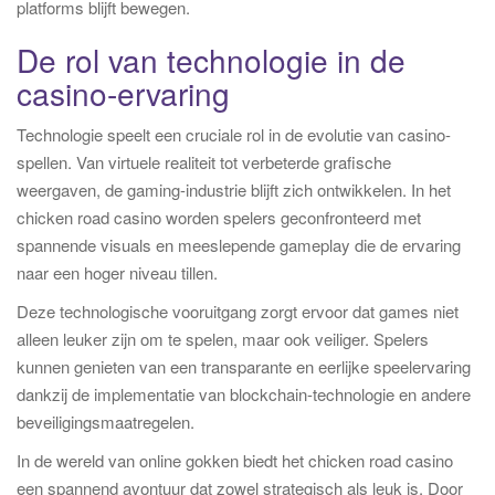
platforms blijft bewegen.
De rol van technologie in de
casino-ervaring
Technologie speelt een cruciale rol in de evolutie van casino-
spellen. Van virtuele realiteit tot verbeterde grafische
weergaven, de gaming-industrie blijft zich ontwikkelen. In het
chicken road casino worden spelers geconfronteerd met
spannende visuals en meeslepende gameplay die de ervaring
naar een hoger niveau tillen.
Deze technologische vooruitgang zorgt ervoor dat games niet
alleen leuker zijn om te spelen, maar ook veiliger. Spelers
kunnen genieten van een transparante en eerlijke speelervaring
dankzij de implementatie van blockchain-technologie en andere
beveiligingsmaatregelen.
In de wereld van online gokken biedt het chicken road casino
een spannend avontuur dat zowel strategisch als leuk is. Door