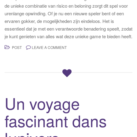
de unieke combinatie van risico en beloning zorgt dit spel voor
urenlange opwinding. Of je nu een nieuwe speler bent of een
ervaren gokker, de mogelijkheden zijn eindeloos. Het is
essentieel dat je met een verantwoorde benadering speelt, zodat
je kunt genieten van alles wat deze unieke game te bieden heeft.
POST
LEAVE A COMMENT
Un voyage
fascinant dans