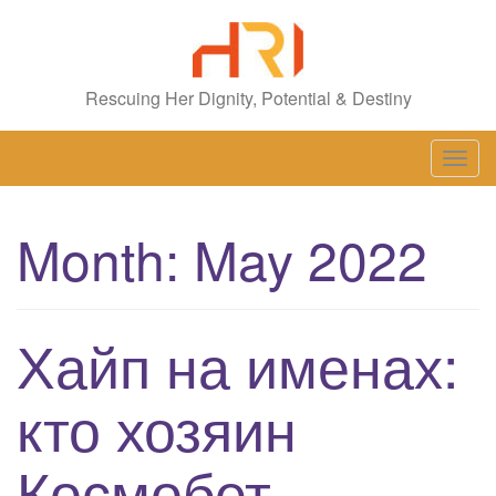
Rescuing Her Dignity, Potential & Destiny
T
o
g
Month: May 2022
g
l
e
n
Хайп на именах:
a
v
кто хозяин
i
g
Космобет
a
t